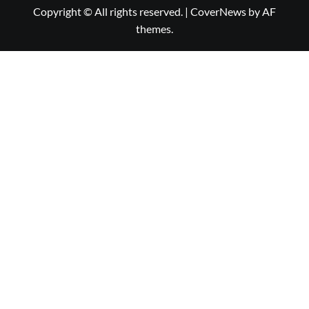
Copyright © All rights reserved.
|
CoverNews
by AF
themes.