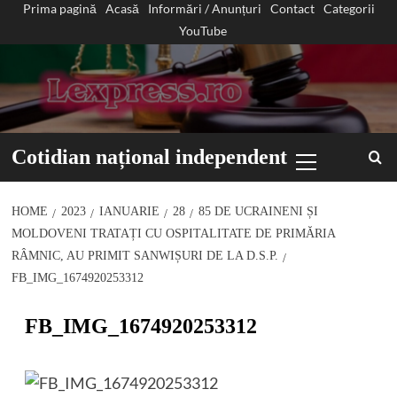
Prima pagină
Acasă
Informări / Anunțuri
Contact
Categorii
Sari
YouTube
la
conținut
Primary
Cotidian național independent
Menu
HOME
2023
IANUARIE
28
85 DE UCRAINENI ȘI
MOLDOVENI TRATAȚI CU OSPITALITATE DE PRIMĂRIA
RÂMNIC, AU PRIMIT SANWIȘURI DE LA D.S.P.
FB_IMG_1674920253312
FB_IMG_1674920253312