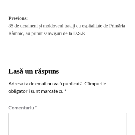
Post
Previous:
85 de ucraineni și moldoveni tratați cu ospitalitate de Primăria
navigation
Râmnic, au primit sanwișuri de la D.S.P.
Lasă un răspuns
Adresa ta de email nu va fi publicată.
Câmpurile
obligatorii sunt marcate cu
*
Comentariu
*