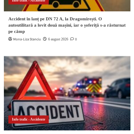
Info trafic - Accidente
Accident în lanț pe DN 72 A, la Dragomirești. O
autoutilitară a lovit două mașini, iar o șoferiță s-a răsturnat
pe câmp
Mona-Liza Stanciu
0
6 august 2026
Info trafic - Accidente