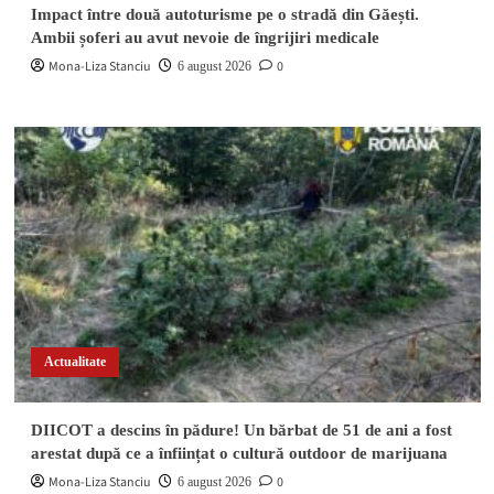
Impact între două autoturisme pe o stradă din Găești.
Ambii șoferi au avut nevoie de îngrijiri medicale
Mona-Liza Stanciu
0
6 august 2026
Actualitate
DIICOT a descins în pădure! Un bărbat de 51 de ani a fost
arestat după ce a înființat o cultură outdoor de marijuana
Mona-Liza Stanciu
0
6 august 2026