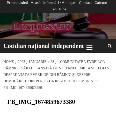
Prima pagină
Acasă
Informări / Anunțuri
Contact
Categorii
Sari
YouTube
la
conținut
Primary
Cotidian național independent
Menu
HOME
2023
IANUARIE
28
,,COMUNITATEA EVREILOR
RÂMNICU SĂRAT,, LANSATĂ DE ȘTEFANIA EMILIA SELEGIAN.
DESPRE VIAȚA EVREILOR DIN RÂMNIC ȘI DESPRE
DEMOLĂRILE DIN PERIOADA REGIMULUI COMUNIST
FB_IMG_1674859673380
FB_IMG_1674859673380