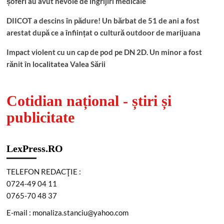
șoferi au avut nevoie de îngrijiri medicale
DIICOT a descins în pădure! Un bărbat de 51 de ani a fost
arestat după ce a înființat o cultură outdoor de marijuana
Impact violent cu un cap de pod pe DN 2D. Un minor a fost
rănit în localitatea Valea Sării
Cotidian național - știri și
publicitate
LexPress.RO
TELEFON REDACŢIE :
0724-49 04 11
0765-70 48 37
E-mail : monaliza.stanciu@yahoo.com