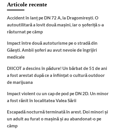
Articole recente
Accident în lanț pe DN 72 A, la Dragomirești. O
autoutilitară a lovit două mașini, iar o șoferiță s-a
răsturnat pe câmp
Impact între două autoturisme pe o stradă din
Găești. Ambii șoferi au avut nevoie de îngrijiri
medicale
DIICOT a descins în pădure! Un bărbat de 51 de ani
a fost arestat după ce a înființat o cultură outdoor
de marijuana
Impact violent cu un cap de pod pe DN 2D. Un minor
a fost rănit în localitatea Valea Sării
Escapadă nocturnă terminată în arest. Doi minori și
un adult au furat o mașină și au abandonat-o pe
câmp