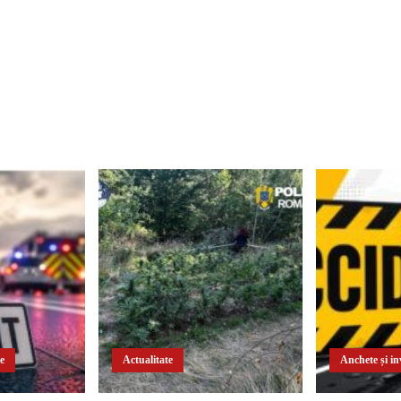
te
Actualitate
Anchete și inv