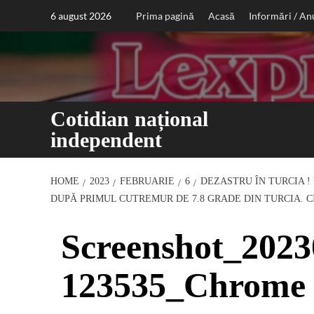
Sari
6 august 2026
Prima pagină
Acasă
Informări / An
la
conținut
Cotidian național
independent
HOME
2023
FEBRUARIE
6
DEZASTRU ÎN TURCIA !
DUPĂ PRIMUL CUTREMUR DE 7.8 GRADE DIN TURCIA. C
Screenshot_2023
123535_Chrome