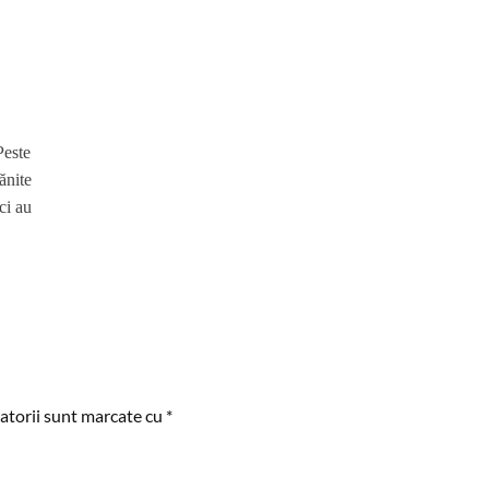
Peste
ănite
ci au
atorii sunt marcate cu
*