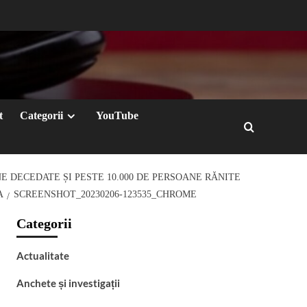
t
Categorii
YouTube
E DECEDATE ȘI PESTE 10.000 DE PERSOANE RĂNITE
A
SCREENSHOT_20230206-123535_CHROME
Categorii
Actualitate
Anchete și investigații