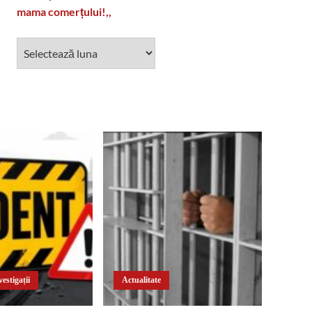
mama comerțului!,,
estigații
Actualitate