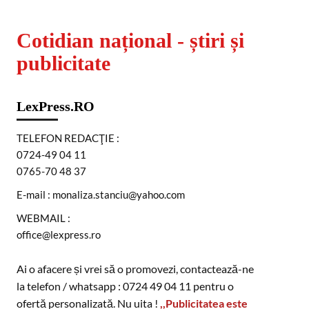
Cotidian național - știri și
publicitate
LexPress.RO
TELEFON REDACŢIE :
0724-49 04 11
0765-70 48 37
E-mail : monaliza.stanciu@yahoo.com
WEBMAIL :
office@lexpress.ro
Ai o afacere și vrei să o promovezi, contactează-ne
la telefon / whatsapp : 0724 49 04 11 pentru o
ofertă personalizată. Nu uita !
,,Publicitatea este