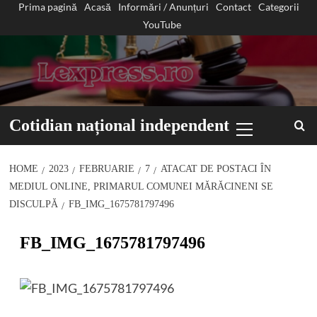
Prima pagină
Acasă
Informări / Anunțuri
Contact
Categorii
Sari
YouTube
la
conținut
Primary
Cotidian național independent
Menu
HOME
2023
FEBRUARIE
7
ATACAT DE POSTACI ÎN
MEDIUL ONLINE, PRIMARUL COMUNEI MĂRĂCINENI SE
DISCULPĂ
FB_IMG_1675781797496
FB_IMG_1675781797496