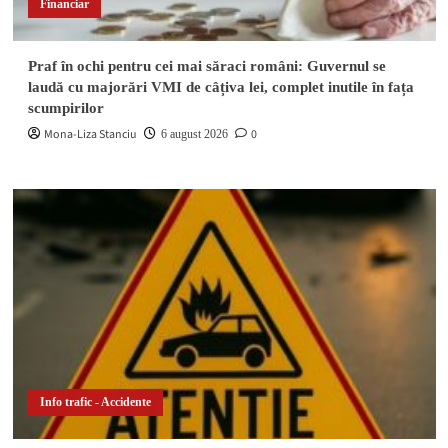
Financiar
Praf în ochi pentru cei mai săraci români: Guvernul se
laudă cu majorări VMI de câțiva lei, complet inutile în fața
scumpirilor
Mona-Liza Stanciu
0
6 august 2026
Info trafic - Accidente