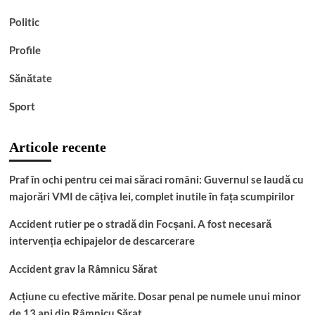
Politic
Profile
Sănătate
Sport
Articole recente
Praf în ochi pentru cei mai săraci români: Guvernul se laudă cu
majorări VMI de câțiva lei, complet inutile în fața scumpirilor
Accident rutier pe o stradă din Focșani. A fost necesară
intervenția echipajelor de descarcerare
Accident grav la Râmnicu Sărat
Acțiune cu efective mărite. Dosar penal pe numele unui minor
de 13 ani din Râmnicu Sărat