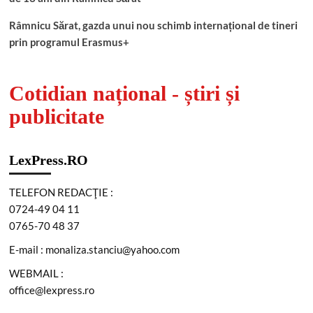
Râmnicu Sărat, gazda unui nou schimb internațional de tineri
prin programul Erasmus+
Cotidian național - știri și
publicitate
LexPress.RO
TELEFON REDACŢIE :
0724-49 04 11
0765-70 48 37
E-mail : monaliza.stanciu@yahoo.com
WEBMAIL :
office@lexpress.ro