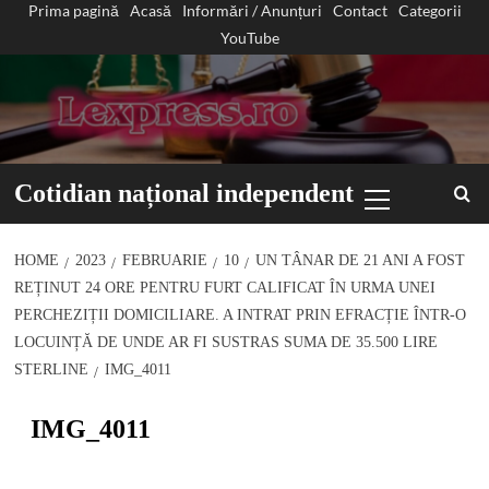
Prima pagină
Acasă
Informări / Anunțuri
Contact
Categorii
Sari
YouTube
la
conținut
Primary
Cotidian național independent
Menu
HOME
2023
FEBRUARIE
10
UN TÂNAR DE 21 ANI A FOST
REȚINUT 24 ORE PENTRU FURT CALIFICAT ÎN URMA UNEI
PERCHEZIȚII DOMICILIARE. A INTRAT PRIN EFRACȚIE ÎNTR-O
LOCUINȚĂ DE UNDE AR FI SUSTRAS SUMA DE 35.500 LIRE
STERLINE
IMG_4011
IMG_4011