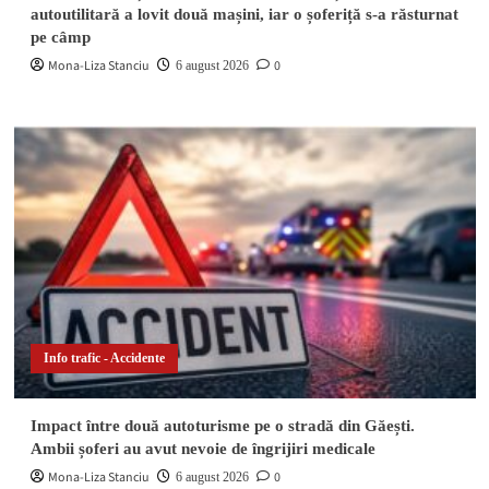
autoutilitară a lovit două mașini, iar o șoferiță s-a răsturnat
pe câmp
Mona-Liza Stanciu
0
6 august 2026
Info trafic - Accidente
Impact între două autoturisme pe o stradă din Găești.
Ambii șoferi au avut nevoie de îngrijiri medicale
Mona-Liza Stanciu
0
6 august 2026