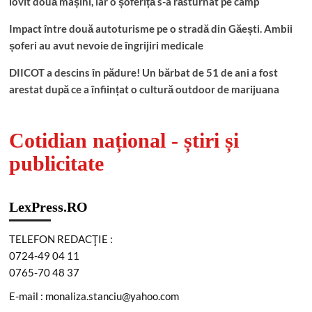
lovit două mașini, iar o șoferiță s-a răsturnat pe câmp
Impact între două autoturisme pe o stradă din Găești. Ambii
șoferi au avut nevoie de îngrijiri medicale
DIICOT a descins în pădure! Un bărbat de 51 de ani a fost
arestat după ce a înființat o cultură outdoor de marijuana
Cotidian național - știri și
publicitate
LexPress.RO
TELEFON REDACŢIE :
0724-49 04 11
0765-70 48 37
E-mail : monaliza.stanciu@yahoo.com