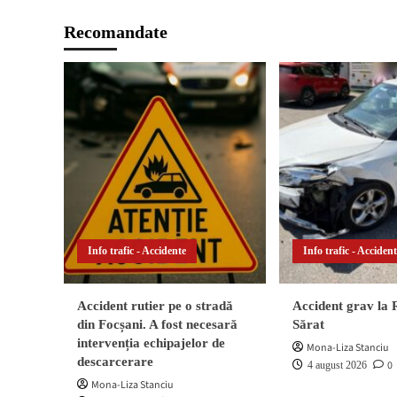
Recomandate
Info trafic - Accidente
Info trafic - Acciden
Accident rutier pe o stradă
Accident grav la
din Focșani. A fost necesară
Sărat
intervenția echipajelor de
Mona-Liza Stanciu
descarcerare
0
4 august 2026
Mona-Liza Stanciu