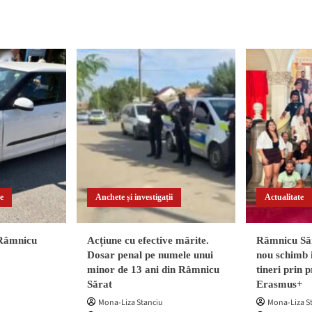
te
Anchete și investigații
Actualitate
 Râmnicu
Acțiune cu efective mărite.
Râmnicu Săr
Dosar penal pe numele unui
nou schimb 
minor de 13 ani din Râmnicu
tineri prin
Sărat
Erasmus+
Mona-Liza Stanciu
Mona-Liza S