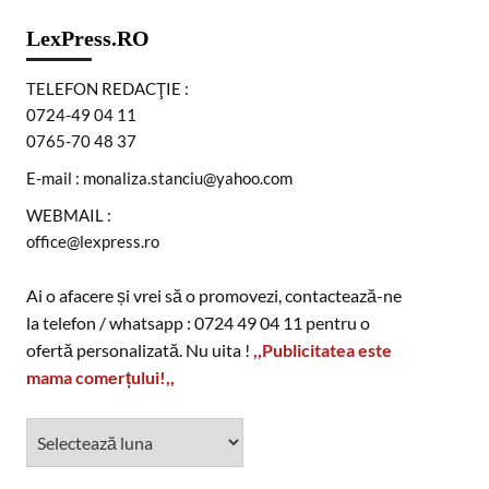
LexPress.RO
TELEFON REDACŢIE :
0724-49 04 11
0765-70 48 37
E-mail : monaliza.stanciu@yahoo.com
WEBMAIL :
office@lexpress.ro
Ai o afacere și vrei să o promovezi, contactează-ne
la telefon / whatsapp : 0724 49 04 11 pentru o
ofertă personalizată. Nu uita !
,,Publicitatea este
mama comerțului!,,