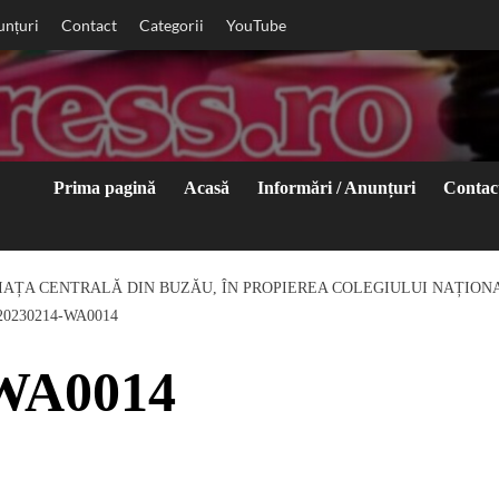
unțuri
Contact
Categorii
YouTube
Prima pagină
Acasă
Informări / Anunțuri
Contac
PIAȚA CENTRALĂ DIN BUZĂU, ÎN PROPIEREA COLEGIULUI NAȚIONA
20230214-WA0014
WA0014