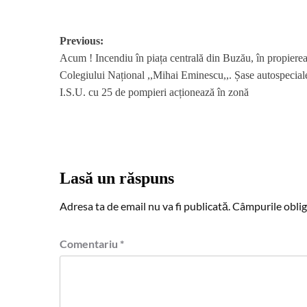
Post
Previous:
Acum ! Incendiu în piața centrală din Buzău, în propiere
navigation
Colegiului Național ,,Mihai Eminescu,,. Șase autospeciale
I.S.U. cu 25 de pompieri acționează în zonă
Lasă un răspuns
Adresa ta de email nu va fi publicată.
Câmpurile oblig
Comentariu
*