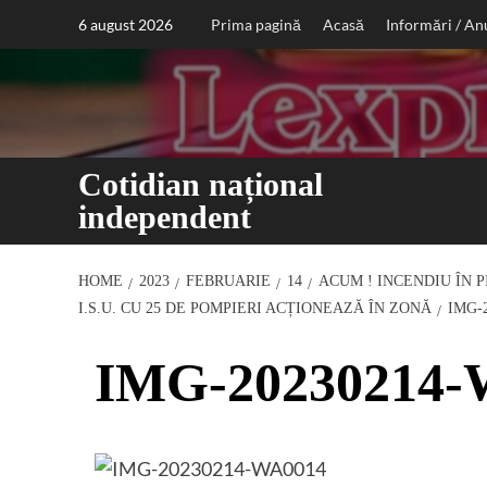
Sari
6 august 2026
Prima pagină
Acasă
Informări / An
la
conținut
Cotidian național
independent
HOME
2023
FEBRUARIE
14
ACUM ! INCENDIU ÎN 
I.S.U. CU 25 DE POMPIERI ACȚIONEAZĂ ÎN ZONĂ
IMG-
IMG-20230214-