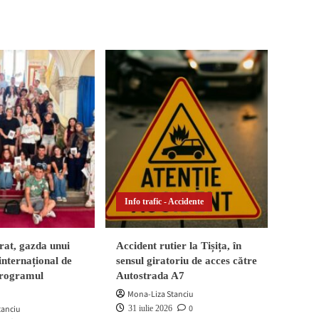
Info trafic - Accidente
at, gazda unui
Accident rutier la Tișița, în
internațional de
sensul giratoriu de acces către
 programul
Autostrada A7
Mona-Liza Stanciu
0
tanciu
31 iulie 2026