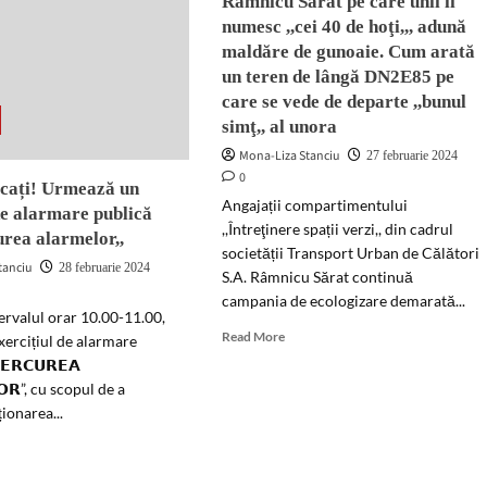
Râmnicu Sărat pe care unii îi
numesc ,,cei 40 de hoţi,,, adună
maldăre de gunoaie. Cum arată
un teren de lângă DN2E85 pe
care se vede de departe ,,bunul
simţ,, al unora
Mona-Liza Stanciu
27 februarie 2024
0
icați! Urmează un
Angajații compartimentului
de alarmare publică
,,Întreţinere spații verzi,, din cadrul
urea alarmelor,,
societății Transport Urban de Călători
tanciu
28 februarie 2024
S.A. Râmnicu Sărat continuă
campania de ecologizare demarată...
tervalul orar 10.00-11.00,
Read
Read More
xercițiul de alarmare
more
𝗘𝗥𝗖𝗨𝗥𝗘𝗔
about
𝗢𝗥”, cu scopul de a
Muncitorii
ționarea...
de
la
d
T.U.C.
e
S.A.
ut