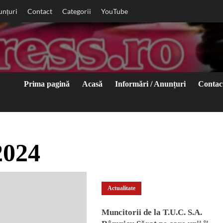
unțuri
Contact
Categorii
YouTube
Prima pagină
Acasă
Informări / Anunțuri
Contac
2024
Actualitate
Muncitorii de la T.U.C. S.A.