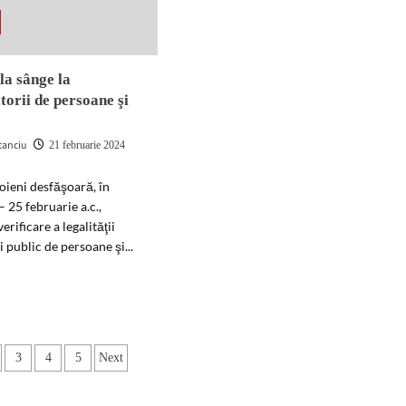
personale
urilor
eț
la sânge la
torii de persoane şi
tanciu
21 februarie 2024
zoieni desfăşoară, în
 25 februarie a.c.,
verificare a legalităţii
 public de persoane şi...
d
e
ut
troale
nație
3
4
5
Next
ge
ole
nsportatorii