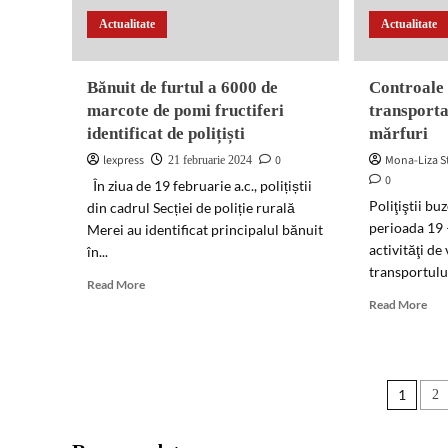
de
şi
Actualitate
Actualitate
Finanțe
pod
din
jud
Bănuit de furtul a 6000 de
Controale 
marcote de pomi fructiferi
transporta
identificat de polițiști
mărfuri
lexpress
0
Mona-Liza S
21 februarie 2024
0
În ziua de 19 februarie a.c., polițiștii
Poliţiştii bu
din cadrul Secției de poliție rurală
perioada 19 –
Merei au identificat principalul bănuit
activităţi de 
în...
transportului
Read
Read More
more
Rea
Read More
about
mor
Bănuit
abo
de
Con
furtul
la
Pagi
1
2
a
sân
6000
la
artic
de
tra