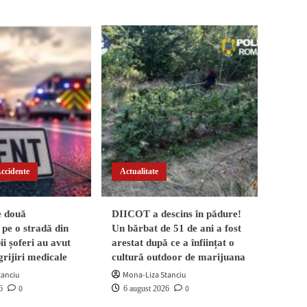
Accidente
Actualitate
e două
DIICOT a descins în pădure!
pe o stradă din
Un bărbat de 51 de ani a fost
i șoferi au avut
arestat după ce a înființat o
grijiri medicale
cultură outdoor de marijuana
tanciu
Mona-Liza Stanciu
0
0
6
6 august 2026