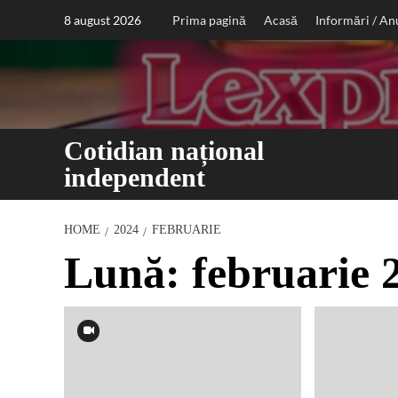
Sari
8 august 2026
Prima pagină
Acasă
Informări / An
la
conținut
Cotidian național
independent
HOME
2024
FEBRUARIE
Lună:
februarie 