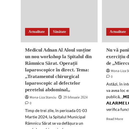
Actualitate
Sănătate
Actualitate
Medicul Adnan Al Aloul susține
Nu vă pan
un nou workshop la Spitalul din
exercițiu 
Râmnicu Sărat. Operații
de ,,Mierc
laparoscopice în direct. Tema:
Mona-Liza S
,,Tratamentul chirurgical
0
laparoscopic al defectelor
Astăzi, în in
peretelui abdominal,,
va avea loc e
publică, „𝗠𝗜
Mona-Liza Stanciu
29 februarie 2024
𝗔𝗟𝗔𝗥𝗠𝗘𝗟
0
verifica func
Timp de trei zile, în perioada 01-03
Martie 2024, la Spitalul Municipal
Rea
Read More
Râmnicu Sărat se va defășura un
mor
abo