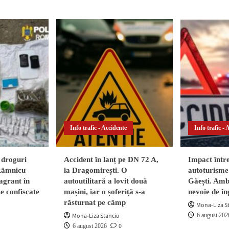
soane
furi
Info trafic - Accidente
Info trafic - 
 droguri
Accident în lanț pe DN 72 A,
Impact într
 Râmnicu
la Dragomirești. O
autoturisme 
agrant în
autoutilitară a lovit două
Găești. Ambi
ze confiscate
mașini, iar o șoferiță s-a
nevoie de în
răsturnat pe câmp
Mona-Liza S
Mona-Liza Stanciu
6 august 202
0
6 august 2026