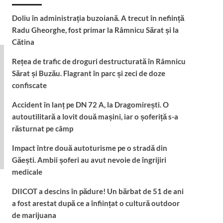
Doliu în administrația buzoiană. A trecut în neființă
Radu Gheorghe, fost primar la Râmnicu Sărat și la
Cătina
Rețea de trafic de droguri destructurată în Râmnicu
Sărat și Buzău. Flagrant în parc și zeci de doze
confiscate
Accident în lanț pe DN 72 A, la Dragomirești. O
autoutilitară a lovit două mașini, iar o șoferiță s-a
răsturnat pe câmp
Impact între două autoturisme pe o stradă din
Găești. Ambii șoferi au avut nevoie de îngrijiri
medicale
DIICOT a descins în pădure! Un bărbat de 51 de ani
a fost arestat după ce a înființat o cultură outdoor
de marijuana