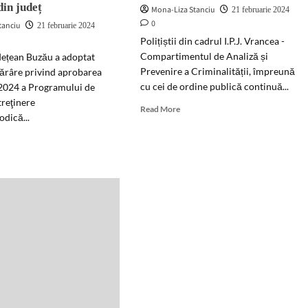
din județ
Mona-Liza Stanciu
21 februarie 2024
se
0
tanciu
21 februarie 2024
vede
de
Polițiștii din cadrul I.P.J. Vrancea -
departe
Compartimentul de Analiză și
dețean Buzău a adoptat
,,bunul
Prevenire a Criminalității, împreună
ărâre privind aprobarea
simţ,,
cu cei de ordine publică continuă...
 2024 a Programului de
al
treţinere
unora
Read
Read More
odică...
more
about
d
Atenţie
e
la
ut
înşelăciunile
iliul
din
ețean
mediul
ău
online!
Sfaturi
t
privind
raţiilor,
metodele
olidărilor,
utilizate
ernizării
pentru
sustragerea
ilitării
datelor
murilor