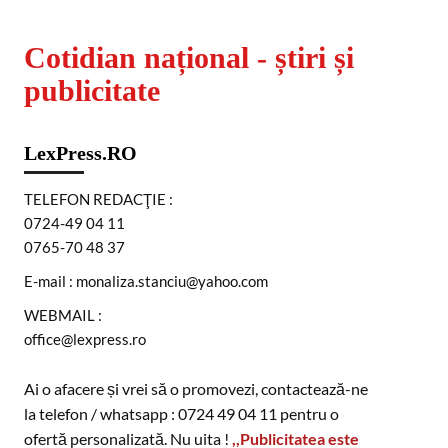
Cotidian național - știri și
publicitate
LexPress.RO
TELEFON REDACŢIE :
0724-49 04 11
0765-70 48 37
E-mail : monaliza.stanciu@yahoo.com
WEBMAIL :
office@lexpress.ro
Ai o afacere și vrei să o promovezi, contactează-ne
la telefon / whatsapp : 0724 49 04 11 pentru o
ofertă personalizată. Nu uita !
,,Publicitatea este