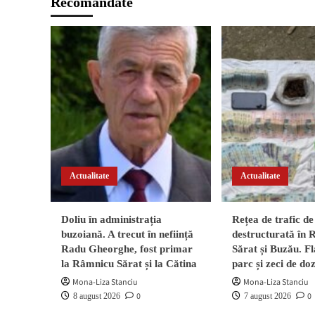
Recomandate
marcote
de
de
per
pomi
şi
fructiferi
măr
identificat
de
polițiști
Actualitate
Actualitate
Doliu în administrația
Rețea de trafic de
buzoiană. A trecut în neființă
destructurată în
Radu Gheorghe, fost primar
Sărat și Buzău. Fl
la Râmnicu Sărat și la Cătina
parc și zeci de do
Mona-Liza Stanciu
Mona-Liza Stanciu
0
0
8 august 2026
7 august 2026