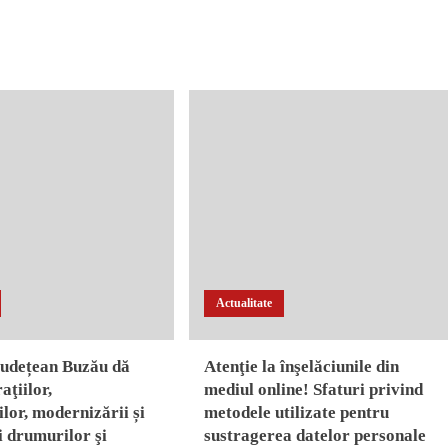
Râmnicu
Sărat
pe
cați!
care
ează
unii
îi
cițiu
numesc
,,cei
rmare
40
lică
de
hoţi,,,
iercurea
adună
melor,,
maldăre
de
gunoaie.
Cum
Actualitate
arată
un
teren
Județean Buzău dă
Atenţie la înşelăciunile din
de
aţiilor,
mediul online! Sfaturi privind
lângă
DN2E85
ilor, modernizării și
metodele utilizate pentru
pe
ii drumurilor şi
sustragerea datelor personale
care