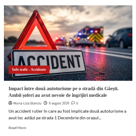
Accident
în
lanț
pe
DN
72
A,
la
Dragomirești.
O
autoutilitară
a
Info trafic - Accidente
lovit
două
mașini,
Impact între două autoturisme pe o stradă din Găești.
iar
Ambii șoferi au avut nevoie de îngrijiri medicale
o
șoferiță
Mona-Liza Stanciu
0
6 august 2026
s-
Un accident rutier în care au fost implicate două autoturisme a
a
avut loc astăzi pe strada 1 Decembrie din orașul...
răsturnat
pe
Read
Read More
câmp
more