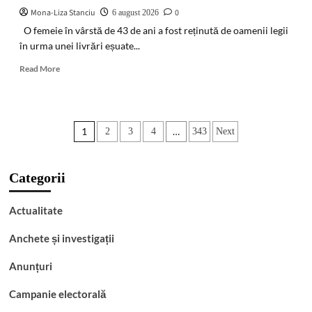
Apulum,
Mona-Liza Stanciu
0
6 august 2026
în
O femeie în vârstă de 43 de ani a fost reținută de oamenii legii
Zona
în urma unei livrări eșuate...
Tezaur
Read
Read More
more
about
Femeie
reținută
Paginație
1
…
2
3
4
343
Next
după
o
articole
livrare
eșuată
Categorii
de
cocaină
Actualitate
prin
intermediul
Anchete și investigații
unei
firme
Anunțuri
de
curierat
Campanie electorală