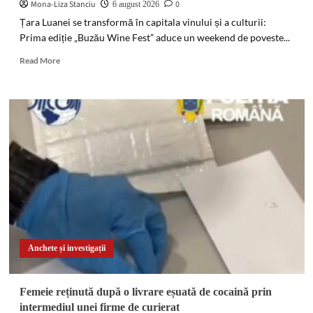
pe
Mona-Liza Stanciu
0
6 august 2026
câmp
Țara Luanei se transformă în capitala vinului și a culturii:
Prima ediție „Buzău Wine Fest” aduce un weekend de poveste...
Read
Read More
more
about
PREMIERĂ
ISTORICĂ
la
Pietroasele:
Se
lansează
„Buzău
Wine
Fest”!
Zdob
și
Zdub,
Anchete și investigații
Amna
și
reconstituiri
Femeie reținută după o livrare eșuată de cocaină prin
cu
intermediul unei firme de curierat
Garda