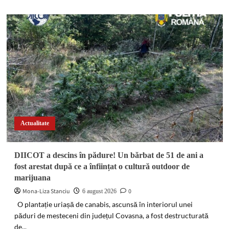
about
Impact
între
două
autoturisme
pe
o
stradă
din
Găești.
Ambii
șoferi
au
Actualitate
avut
nevoie
de
DIICOT a descins în pădure! Un bărbat de 51 de ani a
îngrijiri
fost arestat după ce a înființat o cultură outdoor de
medicale
marijuana
Mona-Liza Stanciu
0
6 august 2026
O plantație uriașă de canabis, ascunsă în interiorul unei
păduri de mesteceni din județul Covasna, a fost destructurată
de...