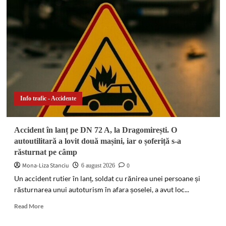
trafic
de
droguri
destructurată
în
Râmnicu
Sărat
și
Buzău.
Flagrant
Info trafic - Accidente
în
parc
și
Accident în lanț pe DN 72 A, la Dragomirești. O
zeci
autoutilitară a lovit două mașini, iar o șoferiță s-a
de
răsturnat pe câmp
doze
confiscate
Mona-Liza Stanciu
0
6 august 2026
Un accident rutier în lanț, soldat cu rănirea unei persoane și
răsturnarea unui autoturism în afara șoselei, a avut loc...
Read
Read More
more
about