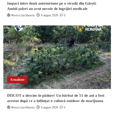
Impact între două autoturisme pe o stradă din Găești.
Ambii șoferi au avut nevoie de îngrijiri medicale
Mona-Liza Stanciu
0
6 august 2026
Actualitate
DIICOT a descins în pădure! Un bărbat de 51 de ani a fost
arestat după ce a înființat o cultură outdoor de marijuana
Mona-Liza Stanciu
0
6 august 2026