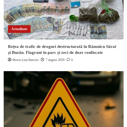
ani a fost arestat după ce a înființat o cultură
4
outdoor de marijuana
Anchete și investigații
Actualitate
Impact violent cu un cap de pod pe DN 2D. Un
minor a fost rănit în localitatea Valea Sării
5
Rețea de trafic de droguri destructurată în Râmnicu Sărat
Actualitate
și Buzău. Flagrant în parc și zeci de doze confiscate
Mona-Liza Stanciu
Rețea de trafic de droguri destructurată în
0
7 august 2026
Râmnicu Sărat și Buzău. Flagrant în parc și zeci
1
de doze confiscate
Info trafic - Accidente
Accident în lanț pe DN 72 A, la Dragomirești. O
autoutilitară a lovit două mașini, iar o șoferiță s-
2
a răsturnat pe câmp
Info trafic - Accidente
Impact între două autoturisme pe o stradă din