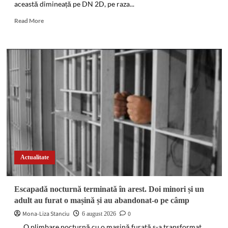
această dimineață pe DN 2D, pe raza...
outdoor
de
Read
Read More
marijuana
more
about
Impact
violent
cu
un
cap
de
pod
pe
DN
2D.
Un
minor
Actualitate
a
fost
rănit
Escapadă nocturnă terminată în arest. Doi minori și un
în
adult au furat o mașină și au abandonat-o pe câmp
localitatea
Valea
Mona-Liza Stanciu
0
6 august 2026
Sării
O plimbare nocturnă cu o mașină furată s-a transformat