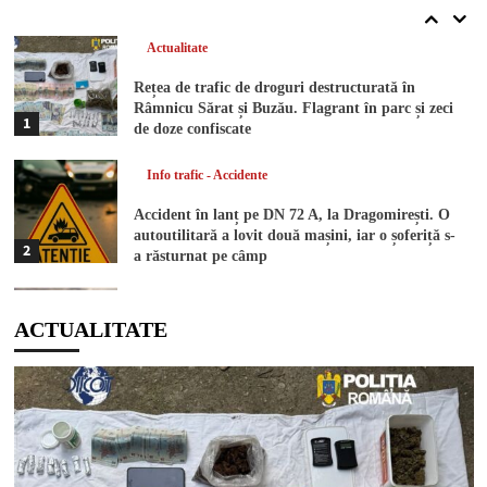
5
Actualitate
Rețea de trafic de droguri destructurată în
Râmnicu Sărat și Buzău. Flagrant în parc și zeci
1
de doze confiscate
Info trafic - Accidente
Accident în lanț pe DN 72 A, la Dragomirești. O
autoutilitară a lovit două mașini, iar o șoferiță s-
2
a răsturnat pe câmp
Info trafic - Accidente
ACTUALITATE
Impact între două autoturisme pe o stradă din
Găești. Ambii șoferi au avut nevoie de îngrijiri
3
medicale
Actualitate
DIICOT a descins în pădure! Un bărbat de 51 de