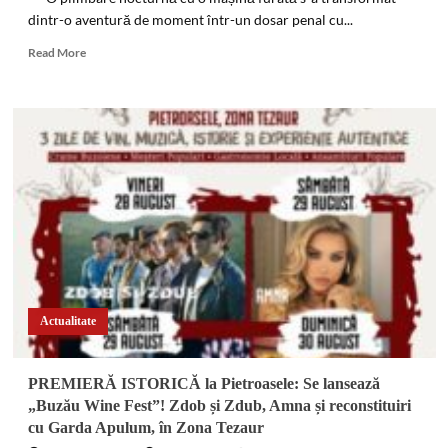
dintr-o aventură de moment într-un dosar penal cu...
Read
Read More
more
about
Escapadă
nocturnă
terminată
în
arest.
Doi
minori
și
un
adult
au
furat
Actualitate
o
mașină
și
PREMIERĂ ISTORICĂ la Pietroasele: Se lansează
au
„Buzău Wine Fest”! Zdob și Zdub, Amna și reconstituiri
abandonat-
cu Garda Apulum, în Zona Tezaur
o