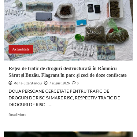
Actualitate
Rețea de trafic de droguri destructurată în Râmnicu
Sărat și Buzău. Flagrant în parc și zeci de doze confiscate
Mona-Liza Stanciu
0
7 august 2026
DOUĂ PERSOANE CERCETATE PENTRU TRAFIC DE
DROGURI DE RISC ȘI MARE RISC, RESPECTIV TRAFIC DE
DROGURI DE RISC ...
Read
Read More
more
about
Rețea
de