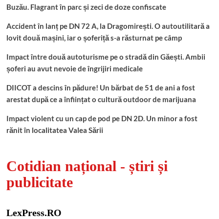
Buzău. Flagrant în parc și zeci de doze confiscate
Accident în lanț pe DN 72 A, la Dragomirești. O autoutilitară a
lovit două mașini, iar o șoferiță s-a răsturnat pe câmp
Impact între două autoturisme pe o stradă din Găești. Ambii
șoferi au avut nevoie de îngrijiri medicale
DIICOT a descins în pădure! Un bărbat de 51 de ani a fost
arestat după ce a înființat o cultură outdoor de marijuana
Impact violent cu un cap de pod pe DN 2D. Un minor a fost
rănit în localitatea Valea Sării
Cotidian național - știri și
publicitate
LexPress.RO