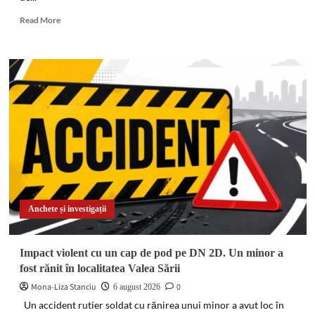
Read
Read More
more
about
DIICOT
a
descins
în
pădure!
Un
bărbat
de
51
de
ani
a
Anchete și investigații
fost
arestat
după
Impact violent cu un cap de pod pe DN 2D. Un minor a
ce
fost rănit în localitatea Valea Sării
a
înființat
Mona-Liza Stanciu
0
6 august 2026
o
Un accident rutier soldat cu rănirea unui minor a avut loc în
cultură